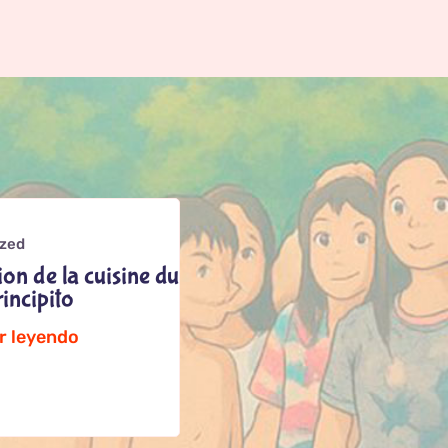
ized
on de la cuisine du
incipito
r leyendo