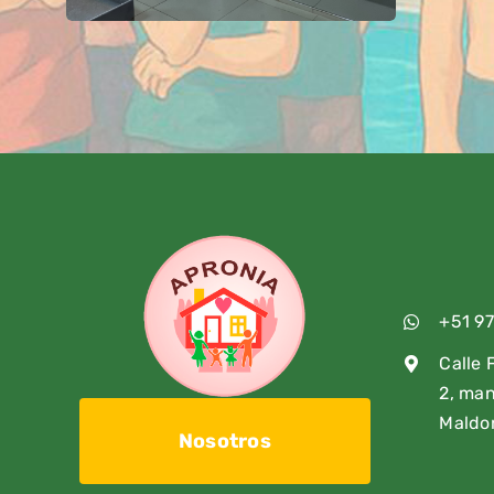
+51 97
Calle 
2, ma
Maldo
Nosotros