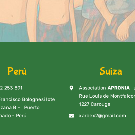
Perú
Suiza
2 253 891
Association
APRONIA
- 
Rue Louis de Montfalcon
Francisco Bolognesi lote
1227 Carouge
nzana B - Puerto
nado - Perú
xarbex2@gmail.com